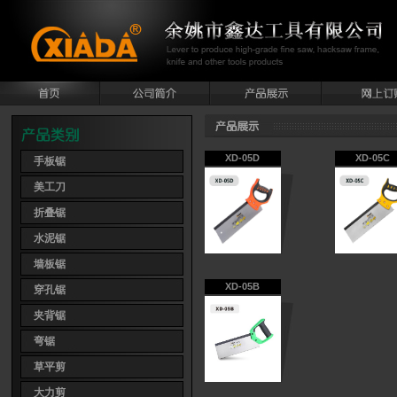
XD-05D
XD-05C
手板锯
美工刀
折叠锯
水泥锯
墙板锯
XD-05B
穿孔锯
夹背锯
弯锯
草平剪
大力剪